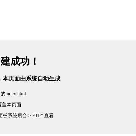
网站首页
关于我们
产品中心
行业应用